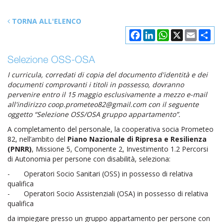
TORNA ALL'ELENCO
Facebook
LinkedIn
WhatsApp
X
Email
Con
Selezione OSS-OSA
I curricula, corredati di copia del documento d'identità e dei
documenti comprovanti i titoli in possesso, dovranno
pervenire entro il 15 maggio esclusivamente a mezzo e-mail
all'indirizzo coop.prometeo82@gmail.com con il seguente
oggetto “Selezione OSS/OSA gruppo appartamento”.
A completamento del personale, la cooperativa socia Prometeo
82, nell’ambito del
Piano Nazionale di Ripresa e Resilienza
(PNRR)
, Missione 5, Componente 2, Investimento 1.2 Percorsi
di Autonomia per persone con disabilità, seleziona:
- Operatori Socio Sanitari (OSS) in possesso di relativa
qualifica
- Operatori Socio Assistenziali (OSA) in possesso di relativa
qualifica
da impiegare presso un gruppo appartamento per persone con