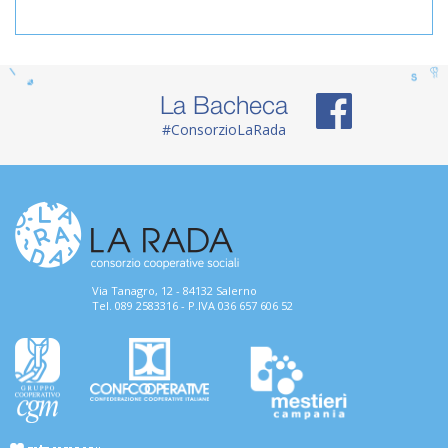
La Bacheca
#ConsorzioLaRada
Via Tanagro, 12 - 84132 Salerno
Tel. 089 2583316 - P.IVA 036 657 606 52