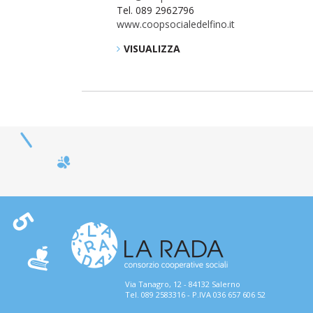
Tel. 089 2962796
www.coopsocialedelfino.it
VISUALIZZA
Via Tanagro, 12 - 84132 Salerno
Tel. 089 2583316 - P.IVA 036 657 606 52