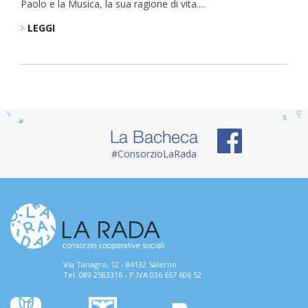
Paolo e la Musica, la sua ragione di vita....
LEGGI
La Bacheca
#ConsorzioLaRada
Via Tanagro, 12 - 84132 Salerno
Tel. 089 2583316 - P.IVA 036 657 606 52