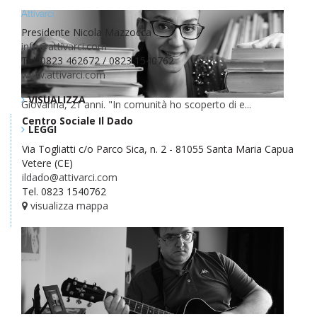
Attivarci
Presidente Nicola Mazzocca
info@attivarci.com
Tel. 0823 462672 / 0823 1540762
www.attivarci.com
VISUALIZZA
Giovanna, 21 anni. "In comunità ho scoperto di e...
Centro Sociale Il Dado
LEGGI
Via Togliatti c/o Parco Sica, n. 2 - 81055 Santa Maria Capua
Vetere (CE)
ildado@attivarci.com
Tel. 0823 1540762
visualizza mappa