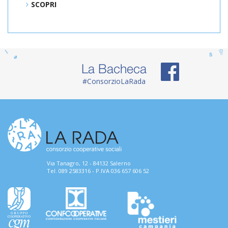
SCOPRI
La Bacheca
#ConsorzioLaRada
Via Tanagro, 12 - 84132 Salerno
Tel. 089 2583316 - P.IVA 036 657 606 52