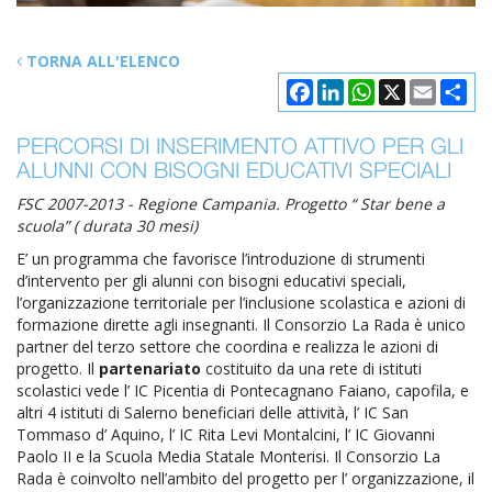
TORNA ALL'ELENCO
Facebook
LinkedIn
WhatsApp
X
Email
Con
PERCORSI DI INSERIMENTO ATTIVO PER GLI
ALUNNI CON BISOGNI EDUCATIVI SPECIALI
FSC 2007-2013 - Regione Campania. Progetto “ Star bene a
scuola” ( durata 30 mesi)
E’ un programma che favorisce l’introduzione di strumenti
d’intervento per gli alunni con bisogni educativi speciali,
l’organizzazione territoriale per l’inclusione scolastica e azioni di
formazione dirette agli insegnanti. Il Consorzio La Rada è unico
partner del terzo settore che coordina e realizza le azioni di
progetto. Il
partenariato
costituito da una rete di istituti
scolastici vede l’ IC Picentia di Pontecagnano Faiano, capofila, e
altri 4 istituti di Salerno beneficiari delle attività, l’ IC San
Tommaso d’ Aquino, l’ IC Rita Levi Montalcini, l’ IC Giovanni
Paolo II e la Scuola Media Statale Monterisi. Il Consorzio La
Rada è coinvolto nell’ambito del progetto per l’ organizzazione, il